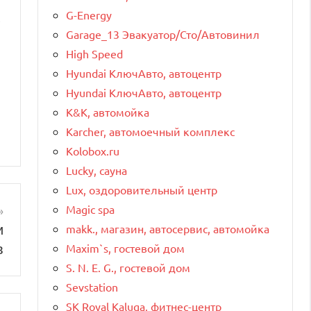
G-Energy
,
Garage_13 Эвакуатор/Сто/Автовинил
High Speed
Hyundai КлючАвто, автоцентр
Hyundai КлючАвто, автоцентр
K&K, автомойка
Karcher, автомоечный комплекс
Kolobox.ru
Lucky, сауна
Lux, оздоровительный центр
Magic spa
и
makk., магазин, автосервис, автомойка
в
Maxim`s, гостевой дом
S. N. E. G., гостевой дом
Sevstation
SK Royal Kaluga, фитнес-центр