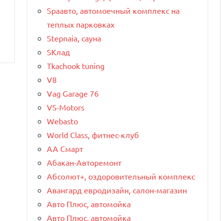
Spaавто, автомоечный комплекс на
теплых парковках
Stepnaia, сауна
SКлад
Tkachook tuning
V8
Vag Garage 76
VS-Motors
Webasto
World Class, фитнес-клуб
АА Смарт
Абакан-Авторемонт
Абсолют+, оздоровительный комплекс
Авангард евродизайн, салон-магазин
Авто Плюс, автомойка
Авто Плюс, автомойка