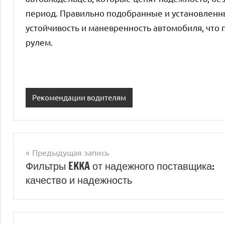
период. Правильно подобранные и установленн
устойчивость и маневренность автомобиля, что п
рулем.
Рекомендации водителям
Предыдущая запись
Навигация
Фильтры EKKA от надежного поставщика:
качество и надежность
по
записям