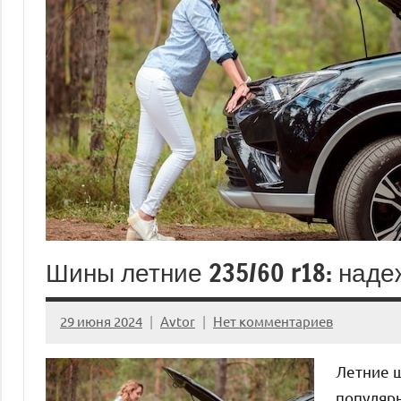
Шины летние 235/60 r18: наде
29 июня 2024
Avtor
Нет комментариев
Летние 
популярн