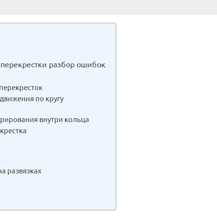
 перекрестки разбор ошибок
 перекресток
движения по кругу
врирования внутри кольца
екрестка
на развязках