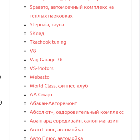
Spaавто, автомоечный комплекс на
теплых парковках
Stepnaia, сауна
SКлад
Tkachook tuning
V8
Vag Garage 76
VS-Motors
й
Webasto
World Class, фитнес-клуб
АА Смарт
д
Абакан-Авторемонт
Абсолют+, оздоровительный комплекс
Авангард евродизайн, салон-магазин
Авто Плюс, автомойка
Авто Плюс, автомойка