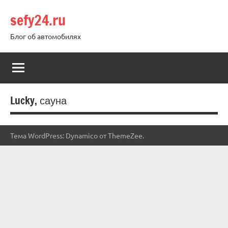
Перейти
sefy24.ru
к
содержимому
Блог об автомобилях
Lucky, сауна
Тема WordPress: Dynamico от ThemeZee.