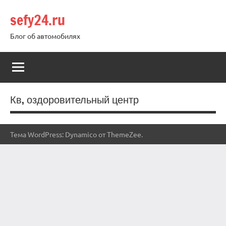
Перейти
sefy24.ru
к
содержимому
Блог об автомобилях
Кв, оздоровительный центр
Тема WordPress: Dynamico от ThemeZee.