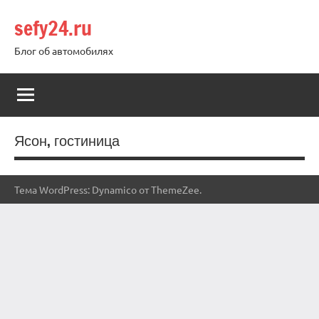
Перейти
sefy24.ru
к
содержимому
Блог об автомобилях
Ясон, гостиница
Тема WordPress: Dynamico от ThemeZee.