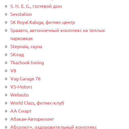
S. N. E. G., гостевой дом
Sevstation
SK Royal Kaluga, фитнес-центр
Spaавто, автомоечный комплекс на теплых
парковках
Stepnaia, сауна
SКлад
Tkachook tuning
V8
Vag Garage 76
VS-Motors
Webasto
World Class, фитнес-клуб
АА Смарт
Абакан-Авторемонт
Абсолют+, оздоровительный комплекс