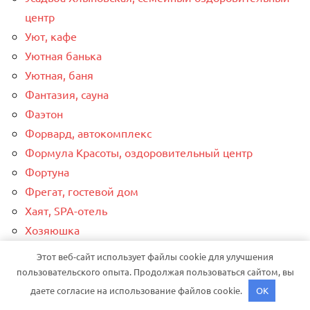
центр
Уют, кафе
Уютная банька
Уютная, баня
Фантазия, сауна
Фаэтон
Форвард, автокомплекс
Формула Красоты, оздоровительный центр
Фортуна
Фрегат, гостевой дом
Хаят, SPA-отель
Хозяюшка
Хорошее место!, банно-оздоровительный
Этот веб-сайт использует файлы cookie для улучшения
комплекс
пользовательского опыта. Продолжая пользоваться сайтом, вы
Цезарь, сауна
даете согласие на использование файлов cookie.
OK
Центр по замене масла