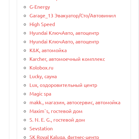
G-Energy
Garage_13 Эвакуатор/Сто/Автовинил
High Speed
Hyundai КлючАвто, автоцентр
Hyundai КлючАвто, автоцентр
K&K, автомойка
Karcher, автомоечный комплекс
Kolobox.ru
Lucky, сауна
Lux, оздоровительный центр
Magic spa
makk., магазин, автосервис, автомойка
Maxim`s, гостевой дом
S. N. E. G., гостевой дом
Sevstation
SK Royal Kaluga, фитнес-центр