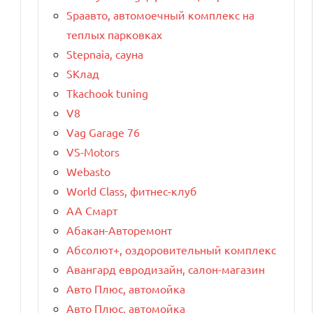
Spaавто, автомоечный комплекс на
теплых парковках
Stepnaia, сауна
SКлад
Tkachook tuning
V8
Vag Garage 76
VS-Motors
Webasto
World Class, фитнес-клуб
АА Смарт
Абакан-Авторемонт
Абсолют+, оздоровительный комплекс
Авангард евродизайн, салон-магазин
Авто Плюс, автомойка
Авто Плюс, автомойка