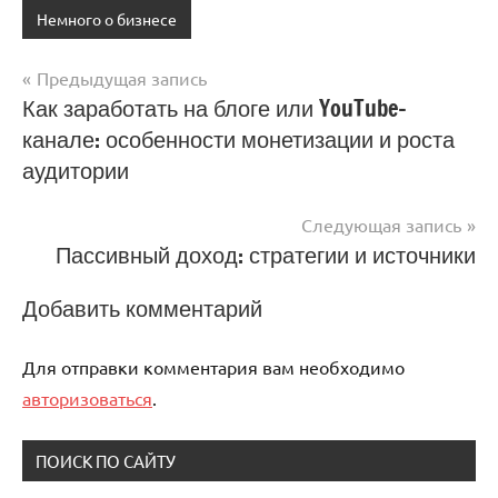
Немного о бизнесе
Предыдущая запись
Навигация
Как заработать на блоге или YouTube-
канале: особенности монетизации и роста
по
аудитории
записям
Следующая запись
Пассивный доход: стратегии и источники
Добавить комментарий
Для отправки комментария вам необходимо
авторизоваться
.
ПОИСК ПО САЙТУ